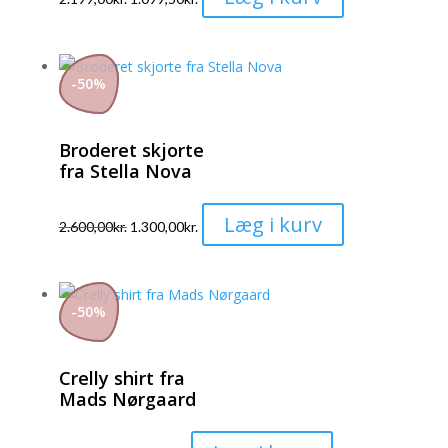
vare
har
flere
-
50
%
varianter.
Mulighederne
Broderet skjorte
kan
fra Stella Nova
vælges
på
Dette
Læg i kurv
varesiden
2.600,00
kr.
1.300,00
kr.
vare
har
flere
-
50
%
varianter.
Mulighederne
Crelly shirt fra
kan
Mads Nørgaard
vælges
på
Dette