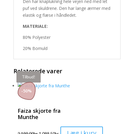
Den har knaplukning hele vejen ned med let
puf ved skuldrene. Den har lange ærmer med
elastik og flæse i håndledet.
MATERIALE:
80% Polyester
20% Bomuld
Relaterede varer
Tilbud!
Tilbud!
Tilbud!
-
50
%
Faiza skjorte fra
Munthe
Dette
Læg i kurv
2.199,00
kr.
1.099,50
kr.