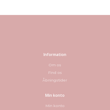
kan
vælges
på
varesiden
Information
Om os
Find os
Åbningstider
Min konto
Min konto