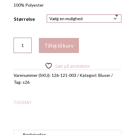
100% Polyester
Størrelse
Aya
Tilføj til kurv
bluse
fra
Tooday
Sæt på ønskeliste
antal
Varenummer (SKU):
126-121-003
Kategori:
Bluser
Tag:
s26
TOODAY
Beskrivelse