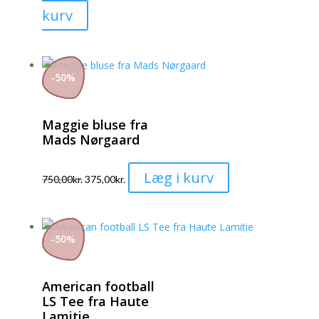
vælges
Dette
kurv
på
vare
varesiden
har
flere
-
50
%
varianter.
Mulighederne
Maggie bluse fra
kan
Mads Nørgaard
vælges
på
Dette
Læg i kurv
varesiden
750,00
kr.
375,00
kr.
vare
har
flere
-
50
%
varianter.
Mulighederne
American football
kan
LS Tee fra Haute
vælges
Lamitie