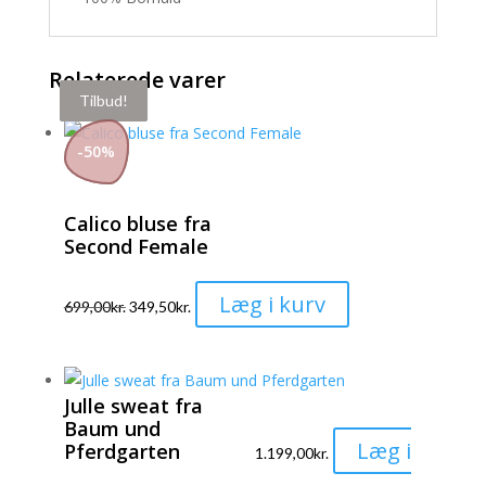
Relaterede varer
Tilbud!
Tilbud!
Tilbud!
-
50
%
Calico bluse fra
Second Female
Dette
Læg i kurv
699,00
kr.
349,50
kr.
vare
har
flere
Julle sweat fra
varianter.
Baum und
Mulighederne
Læg i
Pferdgarten
1.199,00
kr.
kan