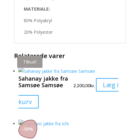
MATERIALE:
80% Polyakryl
20% Polyester
Relaterede varer
Tilbud!
Tilbud!
Sahanay jakke fra
Læg i
Samsøe Samsøe
2.200,00
kr.
Dette
kurv
vare
har
flere
-
50
%
varianter.