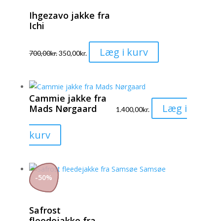
Mulighederne
Ihgezavo jakke fra
kan
Ichi
vælges
på
Dette
Læg i kurv
varesiden
700,00
kr.
350,00
kr.
vare
har
flere
Cammie jakke fra
varianter.
Læg i
Mads Nørgaard
1.400,00
kr.
Mulighederne
kan
Dette
kurv
vælges
vare
på
har
varesiden
flere
-
50
%
varianter.
Mulighederne
Safrost
kan
fleedejakke fra