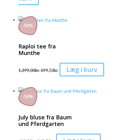
vælges
vare
på
har
varesiden
flere
-
50
%
varianter.
Mulighederne
Raploi tee fra
kan
Munthe
vælges
på
Dette
Læg i kurv
varesiden
1.399,00
kr.
699,50
kr.
vare
har
flere
-
50
%
varianter.
Mulighederne
July bluse fra Baum
kan
und Pferdgarten
vælges
på
Dette