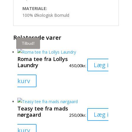
MATERIALE:
100% Økologisk Bomuld
Relaterede varer
Tilbud!
Tilbud!
Roma tee fra Lollys
Læg i
Laundry
450,00
kr.
Dette
kurv
vare
har
flere
Teasy tee fra mads
varianter.
Læg i
nørgaard
250,00
kr.
Mulighederne
kan
Dette
kurv