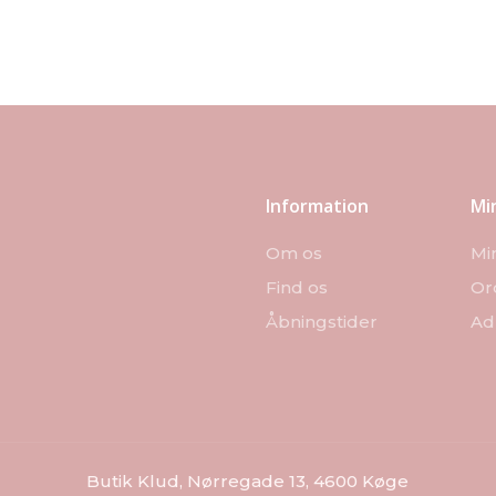
Information
Mi
Om os
Mi
Find os
Or
Åbningstider
Ad
Butik Klud, Nørregade 13, 4600 Køge