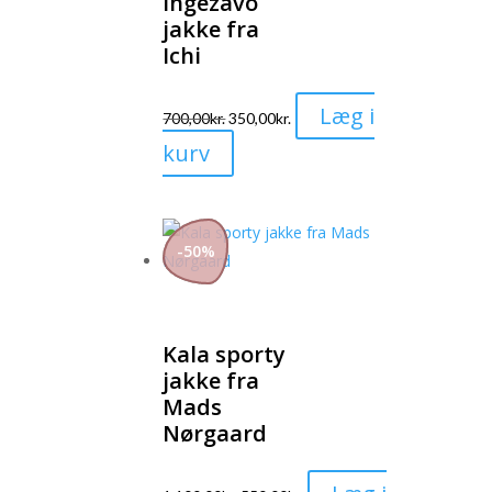
Ihgezavo
jakke fra
vælges
Ichi
på
varesiden
Læg i
700,00
kr.
350,00
kr.
Dette
kurv
vare
har
flere
-
50
%
varianter.
Mulighederne
kan
vælges
Kala sporty
jakke fra
på
Mads
varesiden
Nørgaard