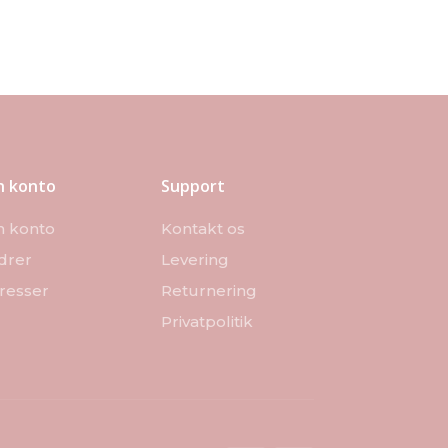
n konto
Support
n konto
Kontakt os
drer
Levering
resser
Returnering
Privatpolitik