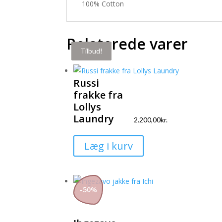
100% Cotton
Relaterede varer
Tilbud!
Tilbud!
Tilbud!
Russi
frakke fra
Lollys
Laundry
2.200,00
kr.
Dette
Læg i kurv
vare
har
flere
-
50
%
varianter.
Mulighederne
kan