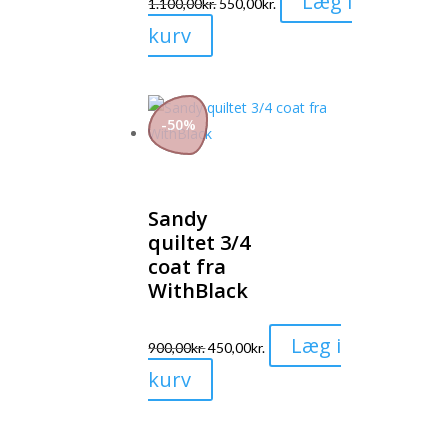
Læg i
1.100,00
kr.
550,00
kr.
Dette
kurv
vare
har
flere
-
50
%
varianter.
Mulighederne
kan
vælges
Sandy
quiltet 3/4
på
coat fra
varesiden
WithBlack
Læg i
900,00
kr.
450,00
kr.
Dette
kurv
vare
har