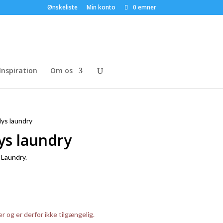
Ønskeliste
Min konto
0 emner
Inspiration
Om os
llys laundry
llys laundry
s Laundry.
er og er derfor ikke tilgængelig.