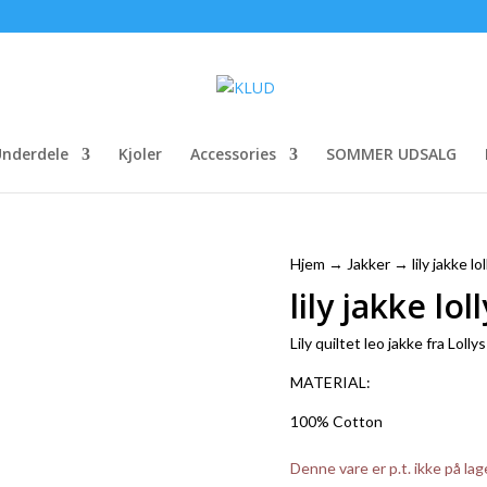
nderdele
Kjoler
Accessories
SOMMER UDSALG
Hjem
→
Jakker
→ lily jakke lo
lily jakke lo
Lily quiltet leo jakke fra Lolly
MATERIAL:
100% Cotton
Denne vare er p.t. ikke på lag