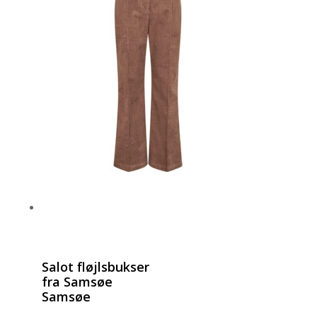
vælges
på
varesiden
Salot fløjlsbukser
fra Samsøe
Samsøe