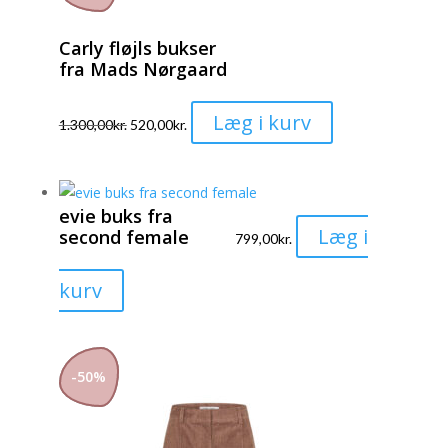
Mulighederne
Carly fløjls bukser
kan
fra Mads Nørgaard
vælges
på
Dette
Læg i kurv
varesiden
1.300,00
kr.
520,00
kr.
vare
har
flere
evie buks fra
varianter.
Læg i
second female
799,00
kr.
Mulighederne
kan
Dette
kurv
vælges
vare
på
har
varesiden
flere
-
50
%
varianter.
Mulighederne
kan