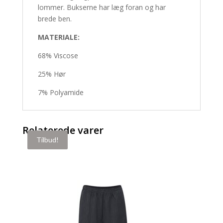
lommer. Bukserne har læg foran og har
brede ben.
MATERIALE:
68% Viscose
25% Hør
7% Polyamide
Relaterede varer
Tilbud!
Tilbud!