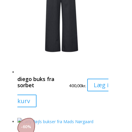
diego buks fra
Læg i
sorbet
400,00
kr.
Dette
kurv
vare
har
flere
-
60
%
varianter.