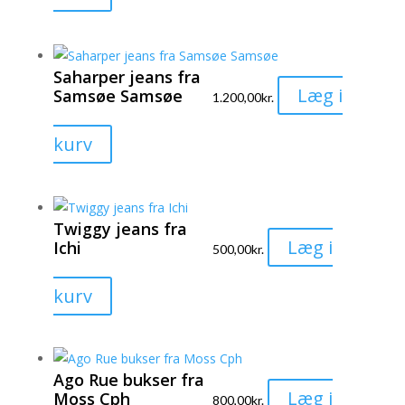
vare
har
flere
Saharper jeans fra
varianter.
Læg i
Samsøe Samsøe
1.200,00
kr.
Mulighederne
kan
Dette
kurv
vælges
vare
på
har
varesiden
flere
Twiggy jeans fra
varianter.
Læg i
Ichi
500,00
kr.
Mulighederne
kan
Dette
kurv
vælges
vare
på
har
varesiden
flere
Ago Rue bukser fra
varianter.
Læg i
Moss Cph
800,00
kr.