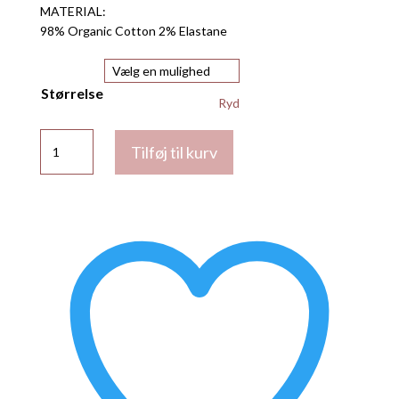
MATERIAL:
98% Organic Cotton 2% Elastane
Størrelse
Ryd
Napolen
Tilføj til kurv
buks
fra
Baum
und
Pferdgarten
antal