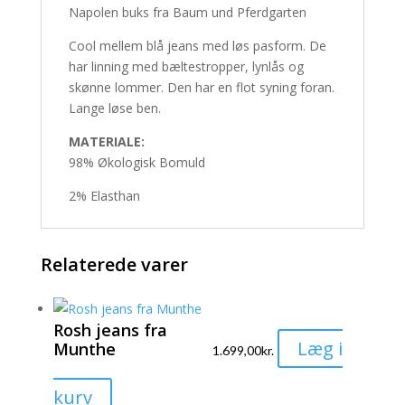
Napolen buks fra Baum und Pferdgarten
Cool mellem blå jeans med løs pasform. De
har linning med bæltestropper, lynlås og
skønne lommer. Den har en flot syning foran.
Lange løse ben.
MATERIALE:
98% Økologisk Bomuld
2% Elasthan
Relaterede varer
Rosh jeans fra
Læg i
Munthe
1.699,00
kr.
Dette
kurv