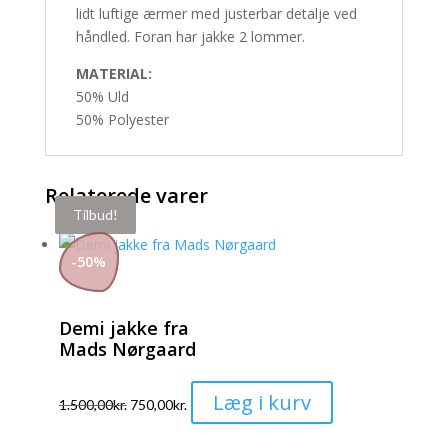
lidt luftige ærmer med justerbar detalje ved
håndled. Foran har jakke 2 lommer.
MATERIAL:
50% Uld
50% Polyester
Relaterede varer
Tilbud!
Tilbud!
-
50
%
Demi jakke fra
Mads Nørgaard
Dette
Læg i kurv
1.500,00
kr.
750,00
kr.
vare