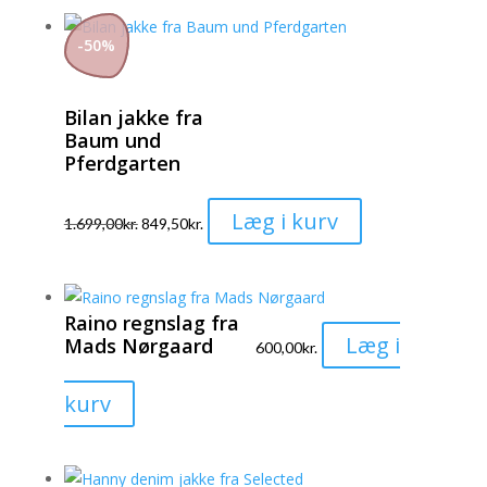
har
flere
-
50
%
varianter.
Mulighederne
Bilan jakke fra
kan
Baum und
vælges
Pferdgarten
på
varesiden
Dette
Læg i kurv
1.699,00
kr.
849,50
kr.
vare
har
flere
Raino regnslag fra
varianter.
Læg i
Mads Nørgaard
600,00
kr.
Mulighederne
kan
Dette
kurv
vælges
vare
på
har
varesiden
flere