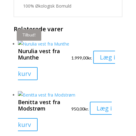
100% Økologisk Bomuld
Relaterede varer
Tilbud!
Tilbud!
Nurulia vest fra
Læg i
Munthe
1.999,00
kr.
Dette
kurv
vare
har
flere
Benitta vest fra
varianter.
Læg i
Modstrøm
950,00
kr.
Mulighederne
kan
Dette
kurv
vælges
vare
på