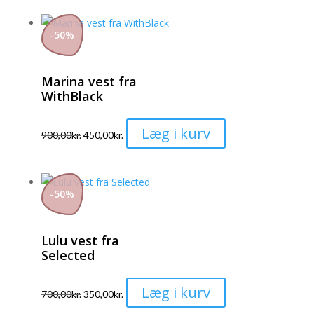
har
varesiden
flere
-
50
%
varianter.
Mulighederne
Marina vest fra
kan
WithBlack
vælges
på
Dette
Læg i kurv
varesiden
900,00
kr.
450,00
kr.
vare
har
flere
-
50
%
varianter.
Mulighederne
Lulu vest fra
kan
Selected
vælges
på
Dette
Læg i kurv
varesiden
700,00
kr.
350,00
kr.
vare