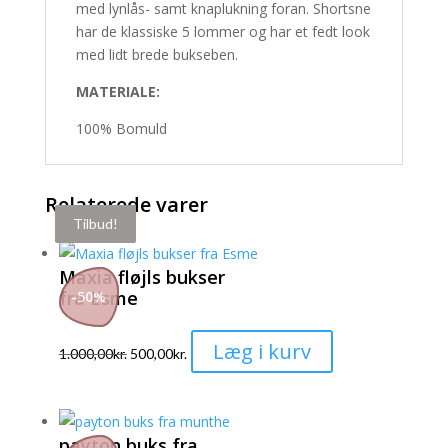
med lynlås- samt knaplukning foran. Shortsne
har de klassiske 5 lommer og har et fedt look
med lidt brede bukseben.
MATERIALE:
100% Bomuld
Relaterede varer
Tilbud!
Tilbud!
Tilbud!
Maxia fløjls bukser
fra Esme
-
50
%
Dette
Læg i kurv
1.000,00
kr.
500,00
kr.
vare
har
flere
payton buks fra