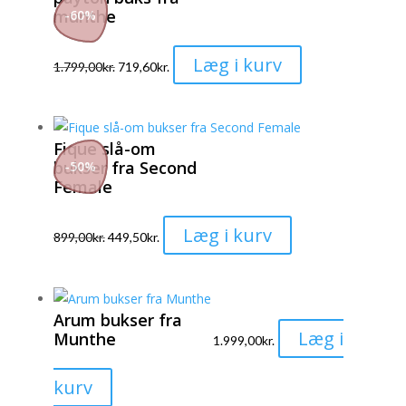
varianter.
munthe
-
60
%
Mulighederne
kan
Dette
Læg i kurv
1.799,00
kr.
719,60
kr.
vælges
vare
på
har
varesiden
flere
Fique slå-om
varianter.
bukser fra Second
-
50
%
Mulighederne
Female
kan
vælges
Dette
Læg i kurv
899,00
kr.
449,50
kr.
på
vare
varesiden
har
flere
Arum bukser fra
varianter.
Læg i
Munthe
1.999,00
kr.
Mulighederne
kan
Dette
kurv
vælges