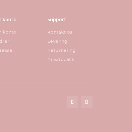
n konto
Support
n konto
Kontakt os
drer
Levering
resser
Returnering
Privatpolitik