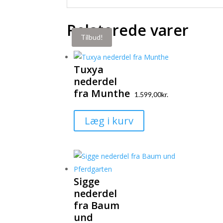
Relaterede varer
Tilbud!
Tuxya
nederdel
fra Munthe
1.599,00
kr.
Dette
Læg i kurv
vare
har
flere
varianter.
Sigge
Mulighederne
nederdel
kan
fra Baum
vælges
und
på