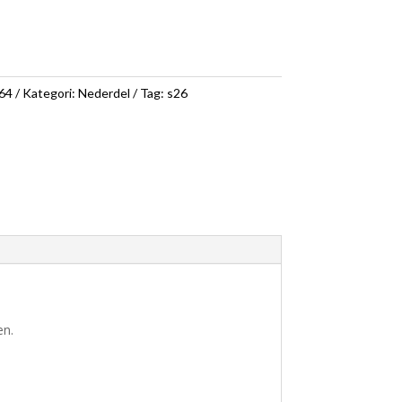
64
Kategori:
Nederdel
Tag:
s26
en.