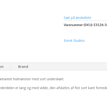
Sæt på ønskeliste
Varenummer (SKU):
ES126-3
Esmé Studios
ion
Brand
kantantet hulmønster med sort underskørt.
Nederdelen er lang og med vidde, den afsluttes af flot sort kant forned