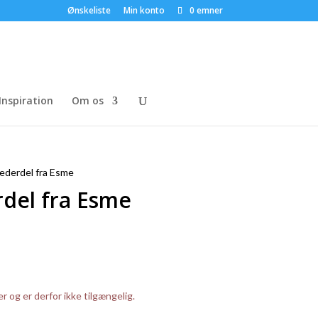
Ønskeliste
Min konto
0 emner
Inspiration
Om os
derdel fra Esme
del fra Esme
er og er derfor ikke tilgængelig.