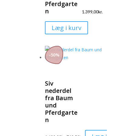
Pferdgarte
varesiden
n
1.399,00
kr.
Dette
Læg i kurv
vare
har
flere
-
50
%
varianter.
Mulighederne
kan
vælges
Siv
nederdel
på
fra Baum
varesiden
und
Pferdgarte
n