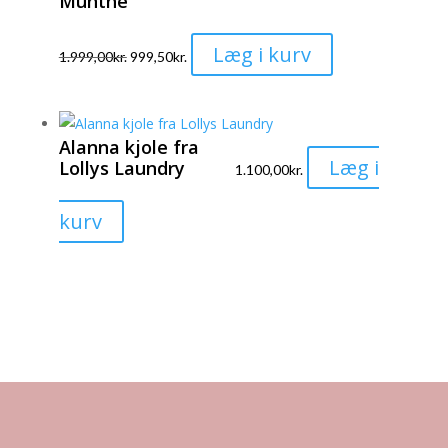
Munthe
vælges
på
Dette
Læg i kurv
varesiden
1.999,00
kr.
999,50
kr.
vare
har
flere
Alanna kjole fra
varianter.
Læg i
Lollys Laundry
1.100,00
kr.
Mulighederne
kan
Dette
kurv
vælges
vare
på
har
varesiden
flere
varianter.
Mulighederne
kan
vælges
på