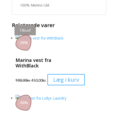
100% Merino Uld
Relaterede varer
Tilbud!
Tilbud!
Tilbud!
-
50
%
Marina vest fra
WithBlack
Dette
Læg i kurv
900,00
kr.
450,00
kr.
vare
har
flere
-
50
%
varianter.
Mulighederne