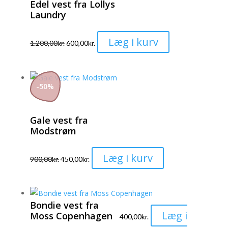
Edel vest fra Lollys
kan
Laundry
vælges
på
Dette
Læg i kurv
varesiden
1.200,00
kr.
600,00
kr.
vare
har
flere
-
50
%
varianter.
Mulighederne
Gale vest fra
kan
Modstrøm
vælges
på
Dette
Læg i kurv
varesiden
900,00
kr.
450,00
kr.
vare
har
flere
Bondie vest fra
varianter.
Læg i
Moss Copenhagen
400,00
kr.
Mulighederne