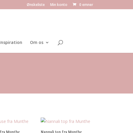
Ønskeliste
Min konto
0 emner
Inspiration
Om os
 fra Munthe
Nannali top fra Munthe