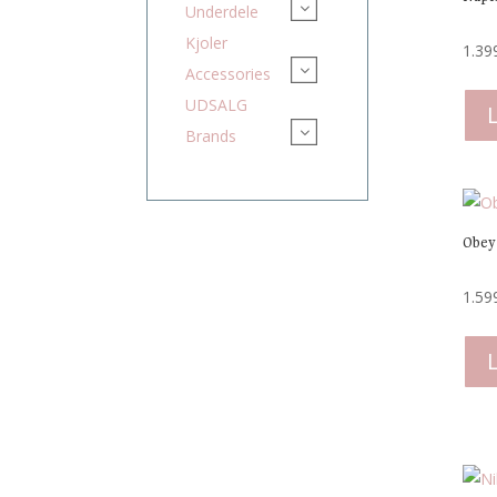
3
Underdele
Kjoler
1.39
3
Accessories
UDSALG
3
Brands
Obey
1.59