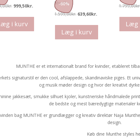
vælges
vælges
Munthe
-
60
%
9,00
kr.
999,50
kr.
1.799,00
kr
på
på
Dette
1.599,00
kr.
639,60
kr.
varesiden
varesiden
vare
Dette
Læg i kurv
Læg 
har
vare
Læg i kurv
flere
har
varianter.
flere
Mulighederne
varianter.
kan
Mulighederne
MUNTHE er et internationalt brand for kvinder, etableret til
vælges
kan
kets signaturstil er den cool, afslappede, skandinaviske piges. Et uni
på
vælges
og musik møder design og hvor der kreativt dyrke
varesiden
på
varesiden
inine jakkesæt, smukke silhuet kjoler, kunstneriske håndmalede prints 
de bedste og mest bæredygtige materialer k
vinden bag MUNTHE er grundlægger og kreativ direktør Naja Munthe,
design.
Køb dine Munthe styles h