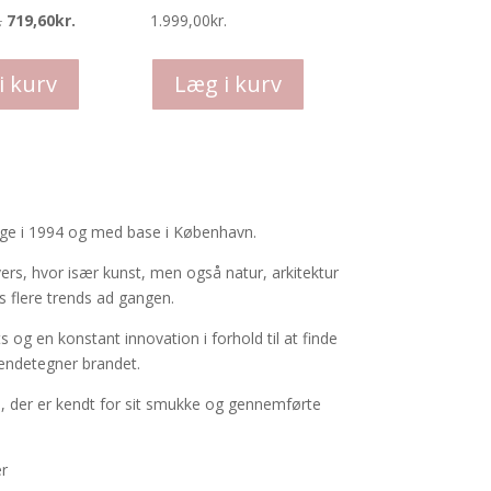
på
vælges
.
719,60
kr.
1.999,00
kr.
varesiden
på
Dette
Dette
varesiden
vare
vare
i kurv
Læg i kurv
har
har
flere
flere
varianter.
varianter.
Mulighederne
Mulighederne
kan
kan
bage i 1994 og med base i København.
vælges
vælges
vers, hvor især kunst, men også natur, arkitektur
på
på
s flere trends ad gangen.
varesiden
varesiden
og en konstant innovation i forhold til at finde
endetegner brandet.
 der er kendt for sit smukke og gennemførte
er