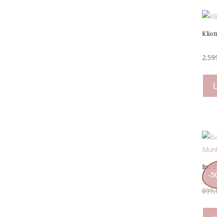
Kliom
2.59
Baelf
-
5
899,