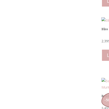
Bliss
2.39
Belic
-
5
1.49