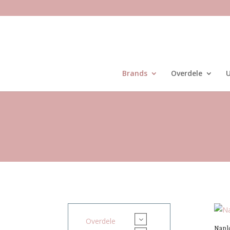
Brands
Overdele
U
3
Overdele
Naplo