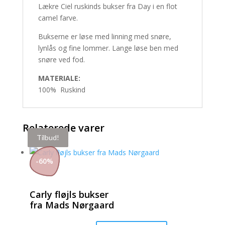
Lækre Ciel ruskinds bukser fra Day i en flot
camel farve.
Bukserne er løse med linning med snøre,
lynlås og fine lommer. Lange løse ben med
snøre ved fod.
MATERIALE:
100% Ruskind
Relaterede varer
Tilbud!
Tilbud!
Tilbud!
-
60
%
Carly fløjls bukser
fra Mads Nørgaard