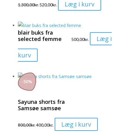
Dette
Læg i kurv
1.300,00
kr.
520,00
kr.
vare
har
flere
blair buks fra
varianter.
Læg i
selected femme
500,00
kr.
Mulighederne
kan
Dette
kurv
vælges
vare
på
har
varesiden
flere
-
50
%
varianter.
Mulighederne
Sayuna shorts fra
kan
Samsøe samsøe
vælges
på
Dette
Læg i kurv
varesiden
800,00
kr.
400,00
kr.
vare