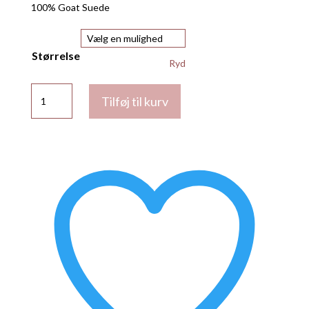
100% Goat Suede
Størrelse
Ryd
Ciel
Tilføj til kurv
ruskinds
bukser
fra
Day
antal