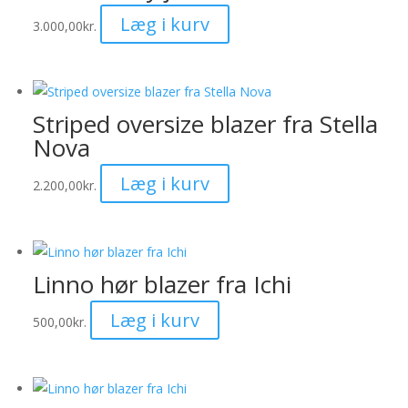
Mulighederne
Dette
Læg i kurv
kan
3.000,00
kr.
vare
vælges
har
på
flere
varesiden
varianter.
Striped oversize blazer fra Stella
Mulighederne
Nova
kan
Dette
Læg i kurv
vælges
2.200,00
kr.
vare
på
har
varesiden
flere
varianter.
Linno hør blazer fra Ichi
Mulighederne
Dette
Læg i kurv
kan
500,00
kr.
vare
vælges
har
på
flere
varesiden