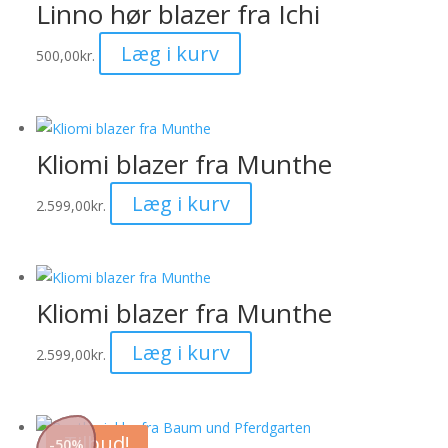
varianter.
Linno hør blazer fra Ichi
Mulighederne
Dette
Læg i kurv
kan
500,00
kr.
vare
vælges
har
på
flere
varesiden
varianter.
Kliomi blazer fra Munthe
Mulighederne
Dette
Læg i kurv
kan
2.599,00
kr.
vare
vælges
har
på
flere
varesiden
varianter.
Kliomi blazer fra Munthe
Mulighederne
Dette
Læg i kurv
kan
2.599,00
kr.
vare
vælges
har
på
flere
varesiden
Tilbud!
-
50
%