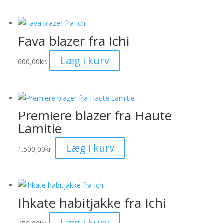
har
flere
varianter.
Fava blazer fra Ichi
Mulighederne
Dette
Læg i kurv
kan
600,00
kr.
vare
vælges
har
på
flere
varesiden
varianter.
Premiere blazer fra Haute
Mulighederne
Lamitie
kan
Dette
Læg i kurv
vælges
1.500,00
kr.
vare
på
har
varesiden
flere
varianter.
Ihkate habitjakke fra Ichi
Mulighederne
Dette
Læg i kurv