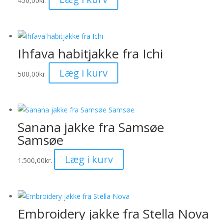
kan
450,00
kr.
vare
vælges
har
på
flere
varesiden
varianter.
Ihfava habitjakke fra Ichi
Mulighederne
Dette
Læg i kurv
kan
500,00
kr.
vare
vælges
har
på
flere
varesiden
varianter.
Sanana jakke fra Samsøe
Mulighederne
Samsøe
kan
Dette
Læg i kurv
vælges
1.500,00
kr.
vare
på
har
varesiden
flere
varianter.
Embroidery jakke fra Stella Nova