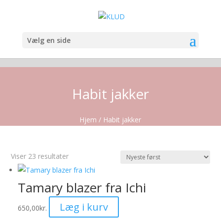
Vælg en side
Habit jakker
Hjem
/ Habit jakker
Sorteret
Viser 23 resultater
efter
seneste
Tamary blazer fra Ichi
Dette
Læg i kurv
650,00
kr.
vare