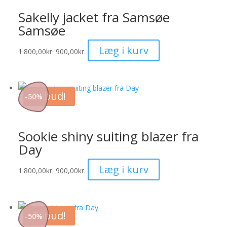
kan
Sakelly jacket fra Samsøe
vælges
Samsøe
på
varesiden
Dette
Læg i kurv
1.800,00
kr.
900,00
kr.
vare
har
flere
Tilbud!
-
50
%
varianter.
Mulighederne
kan
Sookie shiny suiting blazer fra
vælges
Day
på
varesiden
Dette
Læg i kurv
1.800,00
kr.
900,00
kr.
vare
har
flere
Tilbud!
-
50
%
varianter.