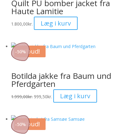
Quilt PU bomber jacket fra
Mulighederne
Haute Lamitie
kan
Dette
Læg i kurv
vælges
1.800,00
kr.
vare
på
har
varesiden
flere
Tilbud!
-
50
%
varianter.
Mulighederne
kan
Botilda jakke fra Baum und
vælges
Pferdgarten
på
varesiden
Dette
Læg i kurv
1.999,00
kr.
999,50
kr.
vare
har
flere
Tilbud!
-
50
%
varianter.
Mulighederne