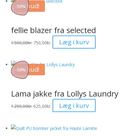
flere
Tilbud!
-
50
%
varianter.
Mulighederne
kan
fellie blazer fra selected
vælges
på
Dette
Læg i kurv
1.500,00
kr.
750,00
kr.
varesiden
vare
har
flere
Tilbud!
-
50
%
varianter.
Mulighederne
kan
Lama jakke fra Lollys Laundry
vælges
på
Dette
Læg i kurv
1.250,00
kr.
625,00
kr.
varesiden
vare
har
flere
varianter.