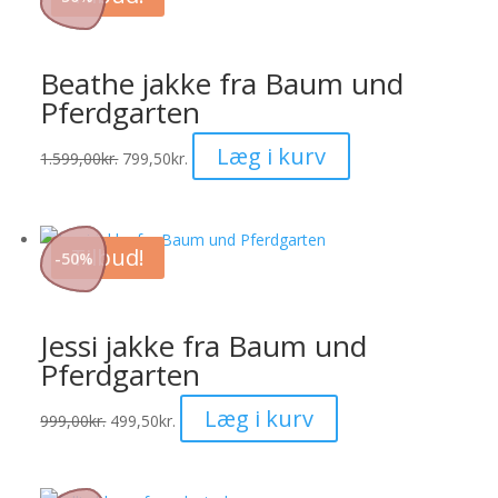
varianter.
Mulighederne
kan
Beathe jakke fra Baum und
vælges
Pferdgarten
på
varesiden
Dette
Læg i kurv
1.599,00
kr.
799,50
kr.
vare
har
flere
Tilbud!
-
50
%
varianter.
Mulighederne
kan
Jessi jakke fra Baum und
vælges
Pferdgarten
på
varesiden
Dette
Læg i kurv
999,00
kr.
499,50
kr.
vare
har