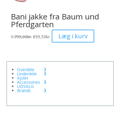
Mulighederne
kan
Bani jakke fra Baum und
vælges
Pferdgarten
på
varesiden
Dette
Læg i kurv
1.799,00
kr.
899,50
kr.
vare
har
flere
varianter.
Overdele
Mulighederne
Underdele
Kjoler
kan
Accessories
UDSALG
vælges
Brands
på
varesiden