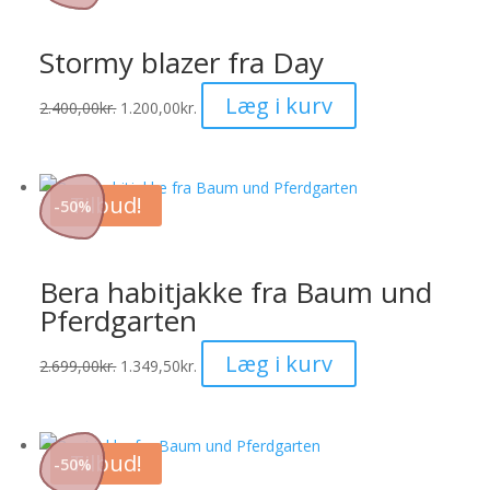
Mulighederne
kan
Stormy blazer fra Day
vælges
på
Dette
Læg i kurv
2.400,00
kr.
1.200,00
kr.
varesiden
vare
har
flere
Tilbud!
-
50
%
varianter.
Mulighederne
kan
Bera habitjakke fra Baum und
vælges
Pferdgarten
på
varesiden
Dette
Læg i kurv
2.699,00
kr.
1.349,50
kr.
vare
har
flere
Tilbud!
-
50
%
varianter.