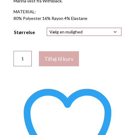
Marina vest fra WithBlack.
MATERIAL:
80% Polyester 16% Rayon 4% Elastane
Størrelse
Marina
Tilføj til kurv
vest
fra
WithBlack
antal