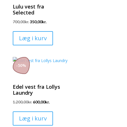
vælges
Lulu vest fra
på
Selected
varesiden
700,00
kr.
350,00
kr.
Dette
vare
Læg i kurv
har
flere
varianter.
-
50
%
Mulighederne
kan
vælges
Edel vest fra Lollys
på
Laundry
varesiden
1.200,00
kr.
600,00
kr.
Dette
vare
Læg i kurv
har