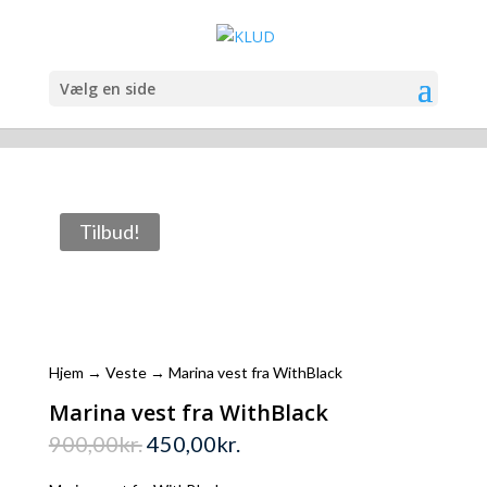
Vælg en side
Tilbud!
Hjem
→
Veste
→ Marina vest fra WithBlack
Marina vest fra WithBlack
900,00
kr.
450,00
kr.