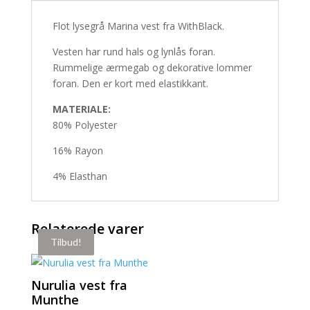
Flot lysegrå Marina vest fra WithBlack.
Vesten har rund hals og lynlås foran.
Rummelige ærmegab og dekorative lommer
foran. Den er kort med elastikkant.
MATERIALE:
80% Polyester
16% Rayon
4% Elasthan
Relaterede varer
Tilbud!
Tilbud!
Nurulia vest fra
Munthe