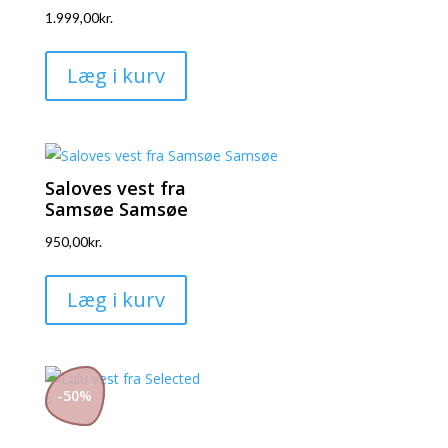
1.999,00
kr.
Dette
vare
Læg i kurv
har
flere
varianter.
Mulighederne
Saloves vest fra
kan
Samsøe Samsøe
vælges
950,00
kr.
på
Dette
varesiden
vare
Læg i kurv
har
flere
varianter.
-
50
%
Mulighederne
kan