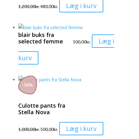
Dette
Læg i kurv
1.200,00
kr.
480,00
kr.
vare
har
flere
blair buks fra
varianter.
Læg i
selected femme
500,00
kr.
Mulighederne
kan
Dette
kurv
vælges
vare
på
har
varesiden
flere
-
50
%
varianter.
Mulighederne
Culotte pants fra
kan
Stella Nova
vælges
på
Dette
Læg i kurv
varesiden
1.000,00
kr.
500,00
kr.
vare