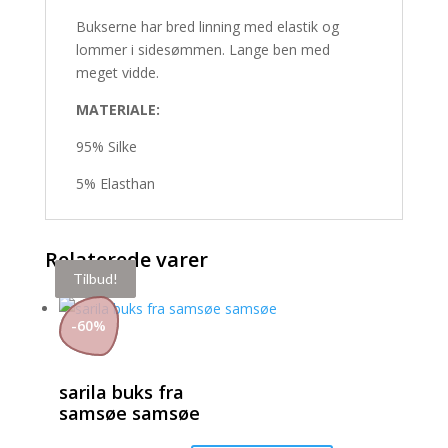
Bukserne har bred linning med elastik og
lommer i sidesømmen. Lange ben med
meget vidde.
MATERIALE:
95% Silke
5% Elasthan
Relaterede varer
Tilbud!
Tilbud!
-
60
%
sarila buks fra
samsøe samsøe